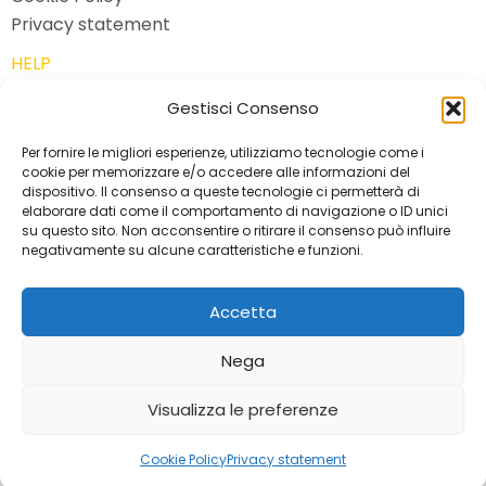
Privacy statement
HELP
Gestisci Consenso
CONTATTO
Per fornire le migliori esperienze, utilizziamo tecnologie come i
cookie per memorizzare e/o accedere alle informazioni del
free-time-activities.com
dispositivo. Il consenso a queste tecnologie ci permetterà di
elaborare dati come il comportamento di navigazione o ID unici
di Luca Lafranchi
su questo sito. Non acconsentire o ritirare il consenso può influire
Via ai Saleggi 11
negativamente su alcune caratteristiche e funzioni.
6600 Locarno - Switzerland
Accetta
Tel.: +41 78 886 89 78
Nega
Copyright © 2026 free-time-activities.com
Visualizza le preferenze
Cookie Policy
Privacy statement