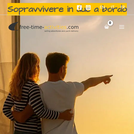
Vai
Sopravvivere in due a bordo
EN
IT
FR
al
contenuto